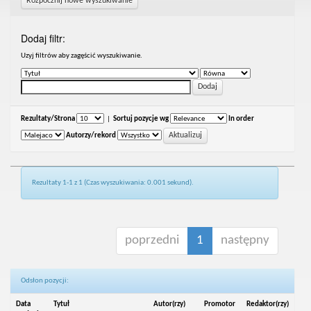
Rozpocznij nowe wyszukiwanie
Dodaj filtr:
Uzyj filtrów aby zagęścić wyszukiwanie.
Rezultaty/Strona
|
Sortuj pozycje wg
In order
Autorzy/rekord
Rezultaty 1-1 z 1 (Czas wyszukiwania: 0.001 sekund).
poprzedni
1
następny
Odsłon pozycji:
Data
Tytuł
Autor(rzy)
Promotor
Redaktor(rzy)