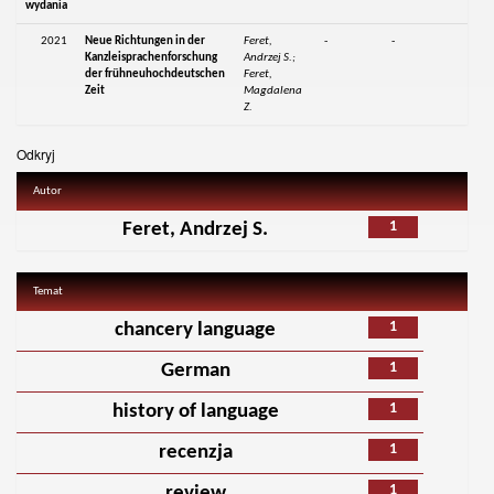
wydania
2021
Neue Richtungen in der
Feret,
-
-
Kanzleisprachenforschung
Andrzej S.;
der frühneuhochdeutschen
Feret,
Zeit
Magdalena
Z.
Odkryj
Autor
1
Feret, Andrzej S.
Temat
1
chancery language
1
German
1
history of language
1
recenzja
1
review