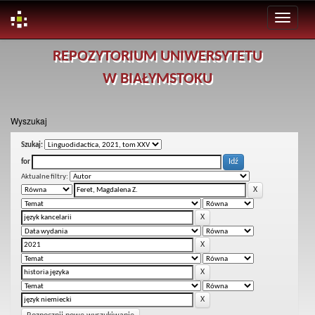
Skip
REPOZYTORIUM UNIWERSYTETU
navigation
W BIAŁYMSTOKU
Wyszukaj
Szukaj:
for
Aktualne filtry: