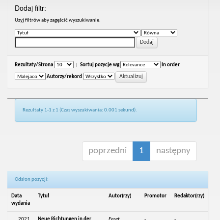
Dodaj filtr:
Uzyj filtrów aby zagęścić wyszukiwanie.
Rezultaty/Strona
|
Sortuj pozycje wg
In order
Autorzy/rekord
Rezultaty 1-1 z 1 (Czas wyszukiwania: 0.001 sekund).
poprzedni
1
następny
Odsłon pozycji:
Data
Tytuł
Autor(rzy)
Promotor
Redaktor(rzy)
wydania
2021
Neue Richtungen in der
Feret,
-
-