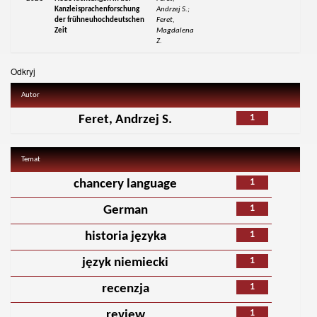
Kanzleisprachenforschung
Andrzej S.;
der frühneuhochdeutschen
Feret,
Zeit
Magdalena
Z.
Odkryj
Autor
1
Feret, Andrzej S.
Temat
1
chancery language
1
German
1
historia języka
1
język niemiecki
1
recenzja
1
review