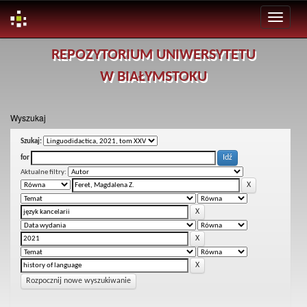
Skip
REPOZYTORIUM UNIWERSYTETU
navigation
W BIAŁYMSTOKU
Wyszukaj
Szukaj:
for
Aktualne filtry:
Rozpocznij nowe wyszukiwanie