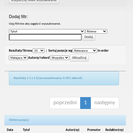
Rozpocznij nowe wyszukiwanie
Dodaj filtr:
Uzyj filtrów aby zagęścić wyszukiwanie.
Rezultaty/Strona
|
Sortuj pozycje wg
In order
Autorzy/rekord
Rezultaty 1-1 z 1 (Czas wyszukiwania: 0.001 sekund).
poprzedni
1
następny
Odsłon pozycji:
Data
Tytuł
Autor(rzy)
Promotor
Redaktor(rzy)