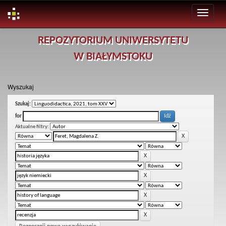
Skip
REPOZYTORIUM UNIWERSYTETU
navigation
W BIAŁYMSTOKU
Wyszukaj
Szukaj:
for
Aktualne filtry: