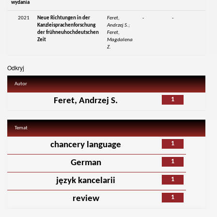
wydania
2021
Neue Richtungen in der
Feret,
-
-
Kanzleisprachenforschung
Andrzej S.;
der frühneuhochdeutschen
Feret,
Zeit
Magdalena
Z.
Odkryj
Autor
1
Feret, Andrzej S.
Temat
1
chancery language
1
German
1
język kancelarii
1
review