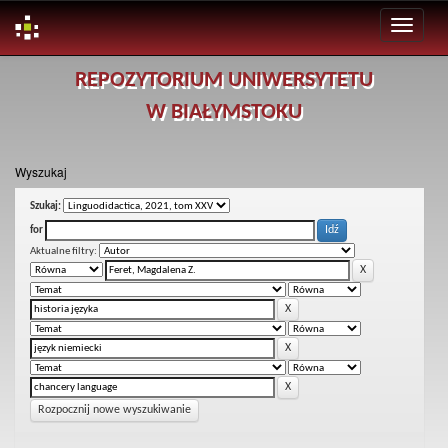
Skip
REPOZYTORIUM UNIWERSYTETU
navigation
W BIAŁYMSTOKU
Wyszukaj
Szukaj:
for
Aktualne filtry:
Rozpocznij nowe wyszukiwanie