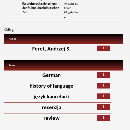
Kanzleisprachenforschung
Andrzej S.;
der frühneuhochdeutschen
Feret,
Zeit
Magdalena
Z.
Odkryj
Autor
1
Feret, Andrzej S.
Temat
1
German
1
history of language
1
język kancelarii
1
recenzja
1
review