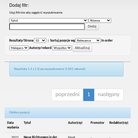
Dodaj filtr:
Uzyj filtrów aby zagęścić wyszukiwanie.
Rezultaty/Strona
|
Sortuj pozycje wg
In order
Autorzy/rekord
Rezultaty 1-1 z 1 (Czas wyszukiwania: 0.001 sekund).
poprzedni
1
następny
Odsłon pozycji:
Data
Tytuł
Autor(rzy)
Promotor
Redaktor(rzy)
wydania
2021
Neue Richtungen in der
Feret,
-
-