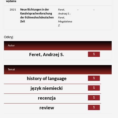
wydania
2021
Neue Richtungen in der
Feret,
-
-
Kanzleisprachenforschung
Andrzej S.;
der frühneuhochdeutschen
Feret,
Zeit
Magdalena
Z.
Odkryj
Autor
1
Feret, Andrzej S.
Temat
1
history of language
1
język niemiecki
1
recenzja
1
review