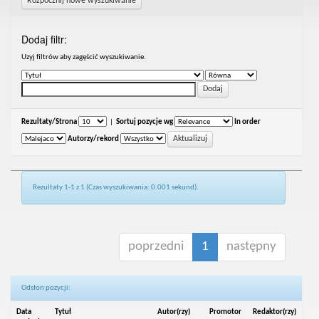
Rozpocznij nowe wyszukiwanie
Dodaj filtr:
Uzyj filtrów aby zagęścić wyszukiwanie.
Rezultaty/Strona
|
Sortuj pozycje wg
In order
Autorzy/rekord
Rezultaty 1-1 z 1 (Czas wyszukiwania: 0.001 sekund).
poprzedni
1
następny
Odsłon pozycji:
Data
Tytuł
Autor(rzy)
Promotor
Redaktor(rzy)