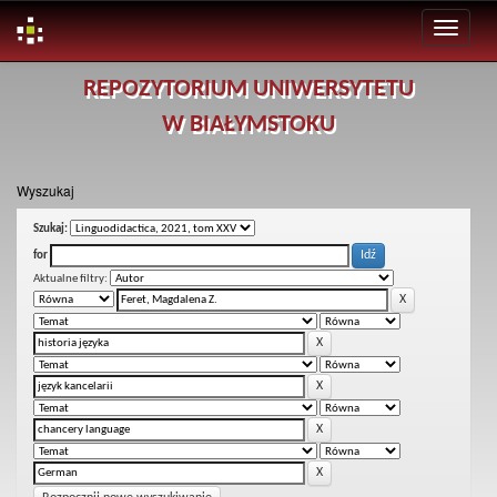
Skip
REPOZYTORIUM UNIWERSYTETU
navigation
W BIAŁYMSTOKU
Wyszukaj
Szukaj:
for
Aktualne filtry: