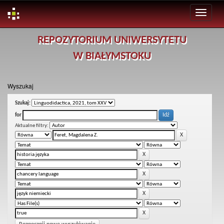
Skip
REPOZYTORIUM UNIWERSYTETU
navigation
W BIAŁYMSTOKU
Wyszukaj
Szukaj:
for
Aktualne filtry: