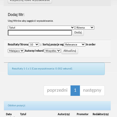
Rozpocznij nowe wyszukiwanie
Dodaj filtr:
Uzyj filtrów aby zagęścić wyszukiwanie.
Rezultaty/Strona
|
Sortuj pozycje wg
In order
Autorzy/rekord
Rezultaty 1-1 z 1 (Czas wyszukiwania: 0.002 sekund).
poprzedni
1
następny
Odsłon pozycji:
Data
Tytuł
Autor(rzy)
Promotor
Redaktor(rzy)