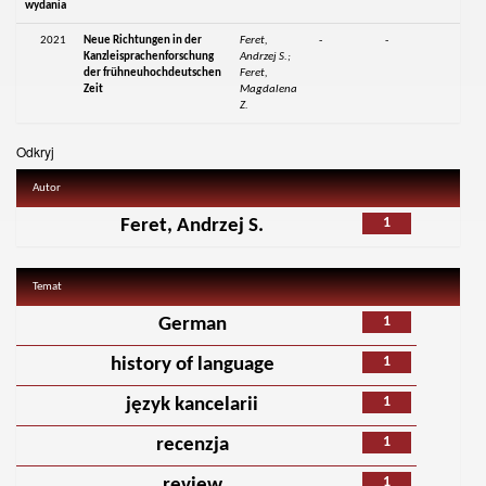
wydania
2021
Neue Richtungen in der
Feret,
-
-
Kanzleisprachenforschung
Andrzej S.;
der frühneuhochdeutschen
Feret,
Zeit
Magdalena
Z.
Odkryj
Autor
1
Feret, Andrzej S.
Temat
1
German
1
history of language
1
język kancelarii
1
recenzja
1
review