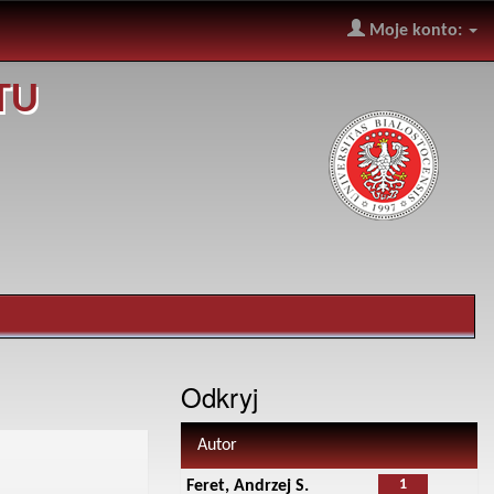
Moje konto:
TU
Odkryj
Autor
1
Feret, Andrzej S.