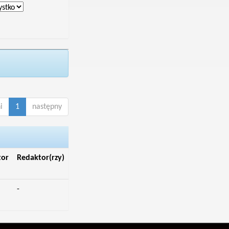
i
1
następny
tor
Redaktor(rzy)
-