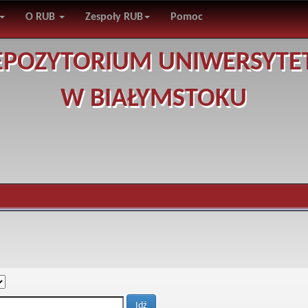
O RUB
Zespoły RUB
Pomoc
EPOZYTORIUM UNIWERSYTE
W BIAŁYMSTOKU