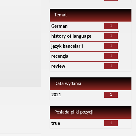
Temat
1
German
1
history of language
1
język kancelarii
1
recenzja
1
review
Data wydania
1
2021
Posiada pliki pozycji
1
true