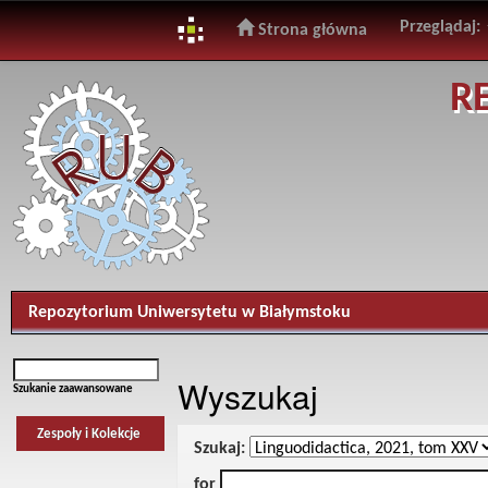
Przeglądaj:
Strona główna
Skip
R
navigation
Repozytorium Uniwersytetu w Białymstoku
Wyszukaj
Szukanie zaawansowane
Zespoły i Kolekcje
Szukaj:
for