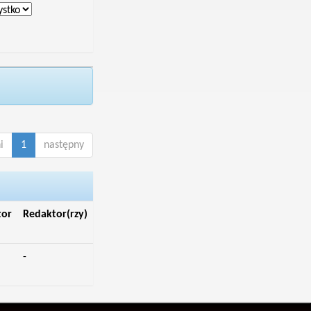
i
1
następny
tor
Redaktor(rzy)
-