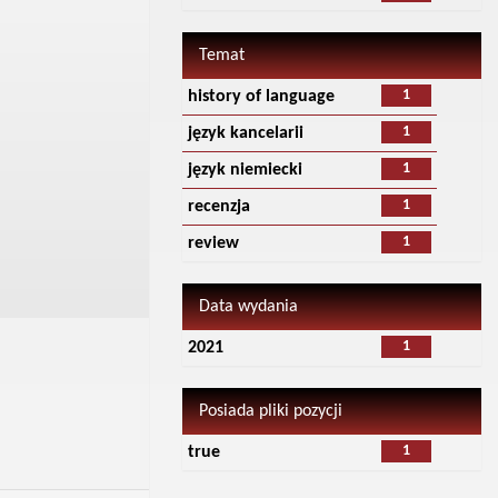
Temat
1
history of language
1
język kancelarii
1
język niemiecki
1
recenzja
1
review
Data wydania
1
2021
Posiada pliki pozycji
1
true