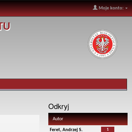
Moje konto:
TU
Odkryj
Autor
1
Feret, Andrzej S.