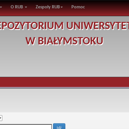
O RUB
Zespoły RUB
Pomoc
EPOZYTORIUM UNIWERSYTE
W BIAŁYMSTOKU