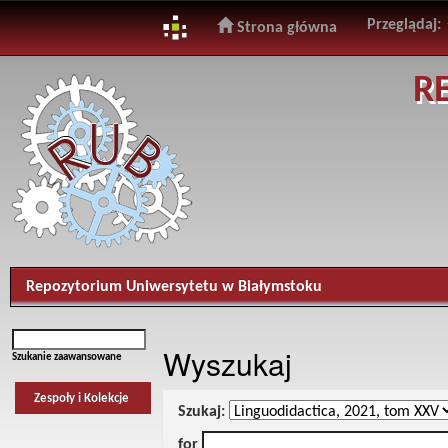
Przeglądaj:
Strona główna
Skip
R
navigation
Repozytorium Uniwersytetu w Białymstoku
Wyszukaj
Szukanie zaawansowane
Zespoły i Kolekcje
Szukaj:
for