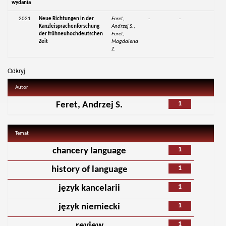
wydania
2021
Neue Richtungen in der
Feret,
-
-
Kanzleisprachenforschung
Andrzej S.;
der frühneuhochdeutschen
Feret,
Zeit
Magdalena
Z.
Odkryj
Autor
1
Feret, Andrzej S.
Temat
1
chancery language
1
history of language
1
język kancelarii
1
język niemiecki
1
review