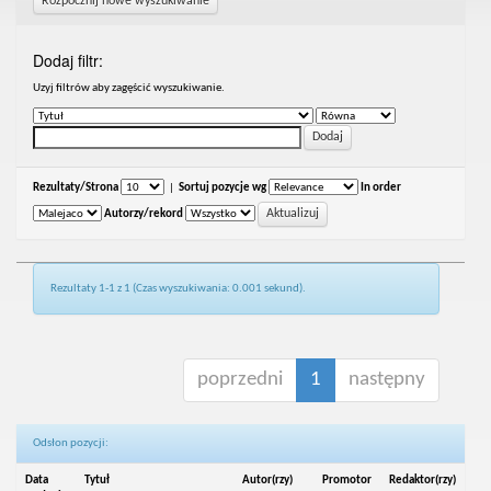
Rozpocznij nowe wyszukiwanie
Dodaj filtr:
Uzyj filtrów aby zagęścić wyszukiwanie.
Rezultaty/Strona
|
Sortuj pozycje wg
In order
Autorzy/rekord
Rezultaty 1-1 z 1 (Czas wyszukiwania: 0.001 sekund).
poprzedni
1
następny
Odsłon pozycji:
Data
Tytuł
Autor(rzy)
Promotor
Redaktor(rzy)