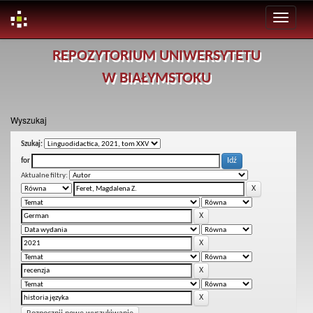
Skip
REPOZYTORIUM UNIWERSYTETU
navigation
W BIAŁYMSTOKU
Wyszukaj
Szukaj:
for
Aktualne filtry: