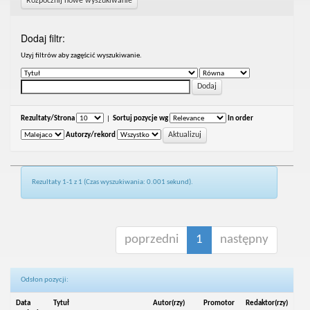
Rozpocznij nowe wyszukiwanie
Dodaj filtr:
Uzyj filtrów aby zagęścić wyszukiwanie.
Rezultaty/Strona
|
Sortuj pozycje wg
In order
Autorzy/rekord
Rezultaty 1-1 z 1 (Czas wyszukiwania: 0.001 sekund).
poprzedni
1
następny
Odsłon pozycji:
Data
Tytuł
Autor(rzy)
Promotor
Redaktor(rzy)