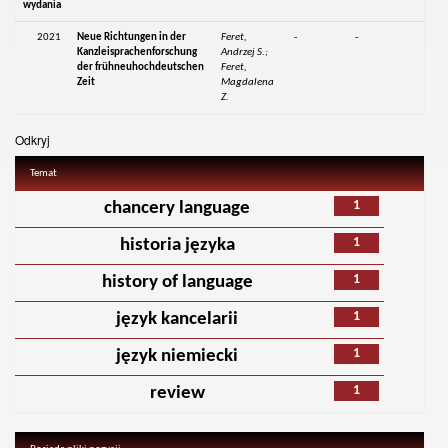
wydania
2021
Neue Richtungen in der
Feret,
-
-
Kanzleisprachenforschung
Andrzej S.;
der frühneuhochdeutschen
Feret,
Zeit
Magdalena
Z.
Odkryj
Temat
1
chancery language
1
historia języka
1
history of language
1
język kancelarii
1
język niemiecki
1
review