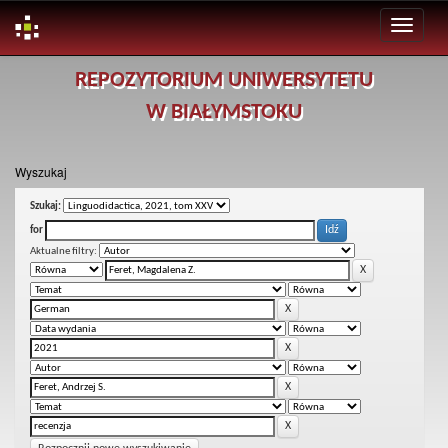
Skip
REPOZYTORIUM UNIWERSYTETU
navigation
W BIAŁYMSTOKU
Wyszukaj
Szukaj:
for
Aktualne filtry: