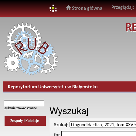
Przeglądaj:
Strona główna
Skip
R
navigation
Repozytorium Uniwersytetu w Białymstoku
Wyszukaj
Szukanie zaawansowane
Zespoły i Kolekcje
Szukaj:
for