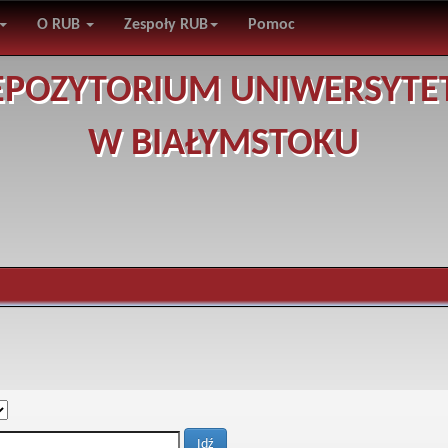
O RUB
Zespoły RUB
Pomoc
EPOZYTORIUM UNIWERSYTE
W BIAŁYMSTOKU