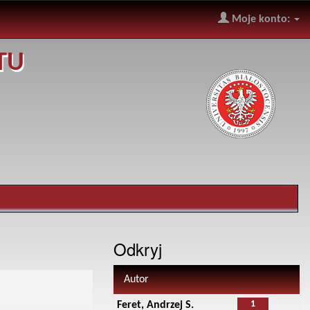
Moje konto:
TU
Odkryj
Autor
1
Feret, Andrzej S.