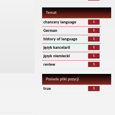
Temat
1
chancery language
1
German
1
history of language
1
język kancelarii
1
język niemiecki
1
review
Posiada pliki pozycji
1
true