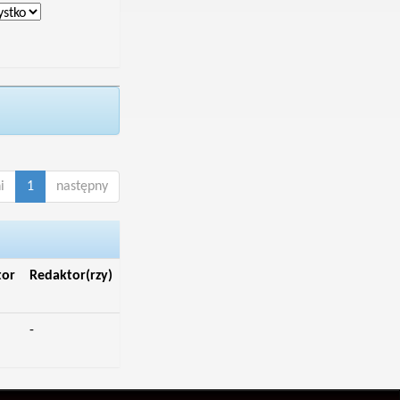
i
1
następny
tor
Redaktor(rzy)
-