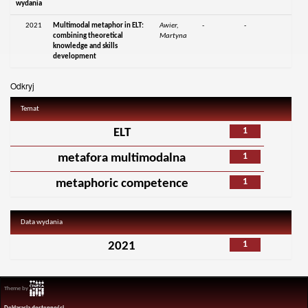
wydania
2021
Multimodal metaphor in ELT:
Awier,
-
-
combining theoretical
Martyna
knowledge and skills
development
Odkryj
Temat
1
ELT
1
metafora multimodalna
1
metaphoric competence
Data wydania
1
2021
Theme by