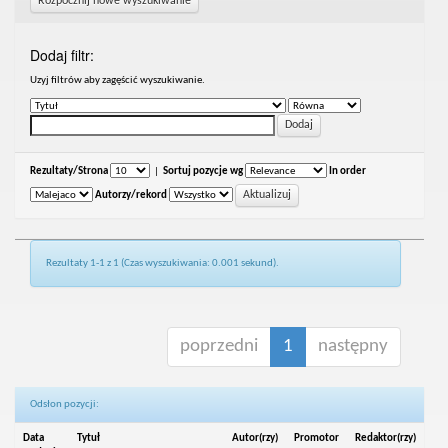
Rozpocznij nowe wyszukiwanie
Dodaj filtr:
Uzyj filtrów aby zagęścić wyszukiwanie.
Rezultaty/Strona
|
Sortuj pozycje wg
In order
Autorzy/rekord
Rezultaty 1-1 z 1 (Czas wyszukiwania: 0.001 sekund).
poprzedni
1
następny
Odsłon pozycji:
Data
Tytuł
Autor(rzy)
Promotor
Redaktor(rzy)