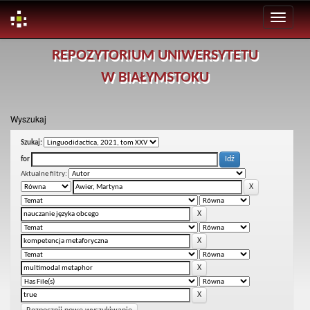
Skip
REPOZYTORIUM UNIWERSYTETU
navigation
W BIAŁYMSTOKU
Wyszukaj
Szukaj:
for
Aktualne filtry: