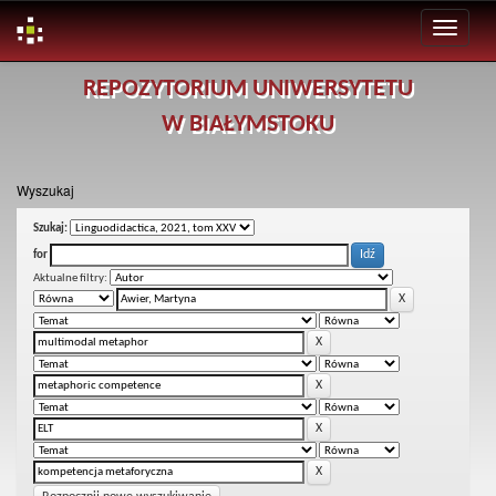
Skip
REPOZYTORIUM UNIWERSYTETU
navigation
W BIAŁYMSTOKU
Wyszukaj
Szukaj:
for
Aktualne filtry: