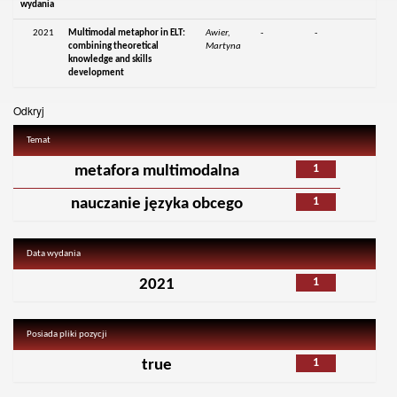
wydania
2021
Multimodal metaphor in ELT:
Awier,
-
-
combining theoretical
Martyna
knowledge and skills
development
Odkryj
Temat
1
metafora multimodalna
1
nauczanie języka obcego
Data wydania
1
2021
Posiada pliki pozycji
1
true