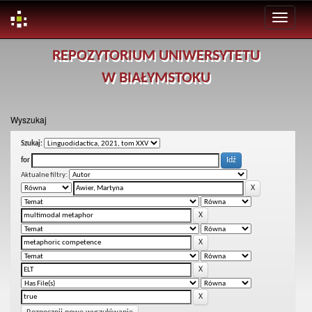
Skip
REPOZYTORIUM UNIWERSYTETU
navigation
W BIAŁYMSTOKU
Wyszukaj
Szukaj:
for
Aktualne filtry: