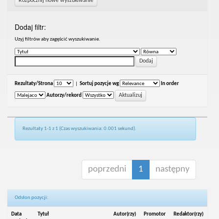
Rozpocznij nowe wyszukiwanie
Dodaj filtr:
Uzyj filtrów aby zagęścić wyszukiwanie.
Rezultaty/Strona
|
Sortuj pozycje wg
In order
Autorzy/rekord
Rezultaty 1-1 z 1 (Czas wyszukiwania: 0.001 sekund).
poprzedni
1
następny
Odsłon pozycji:
Data
Tytuł
Autor(rzy)
Promotor
Redaktor(rzy)