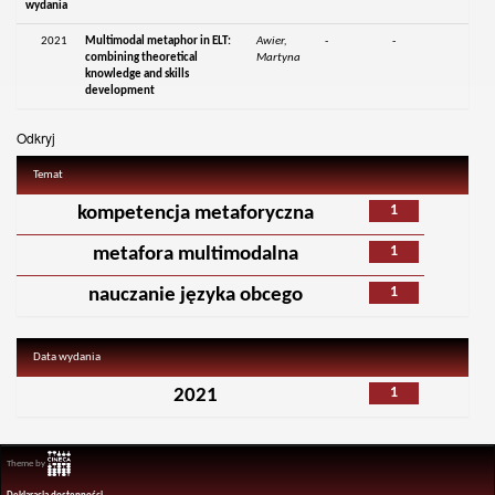
wydania
2021
Multimodal metaphor in ELT:
Awier,
-
-
combining theoretical
Martyna
knowledge and skills
development
Odkryj
Temat
1
kompetencja metaforyczna
1
metafora multimodalna
1
nauczanie języka obcego
Data wydania
1
2021
Theme by