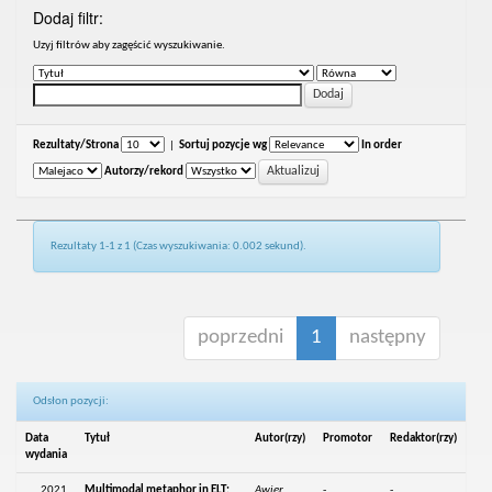
Dodaj filtr:
Uzyj filtrów aby zagęścić wyszukiwanie.
Rezultaty/Strona
|
Sortuj pozycje wg
In order
Autorzy/rekord
Rezultaty 1-1 z 1 (Czas wyszukiwania: 0.002 sekund).
poprzedni
1
następny
Odsłon pozycji:
Data
Tytuł
Autor(rzy)
Promotor
Redaktor(rzy)
wydania
2021
Multimodal metaphor in ELT:
Awier,
-
-