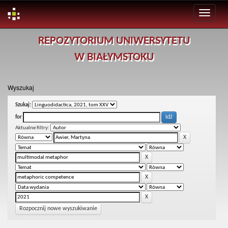
Skip
REPOZYTORIUM UNIWERSYTETU
navigation
W BIAŁYMSTOKU
Wyszukaj
Szukaj:
for
Aktualne filtry:
Rozpocznij nowe wyszukiwanie