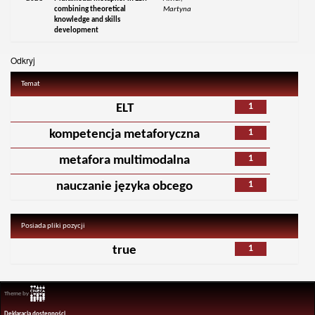
combining theoretical
Martyna
knowledge and skills
development
Odkryj
Temat
1
ELT
1
kompetencja metaforyczna
1
metafora multimodalna
1
nauczanie języka obcego
Posiada pliki pozycji
1
true
Theme by
Deklaracja dostępności