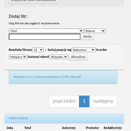
Rozpocznij nowe wyszukiwanie
Dodaj filtr:
Uzyj filtrów aby zagęścić wyszukiwanie.
Rezultaty/Strona
|
Sortuj pozycje wg
In order
Autorzy/rekord
Rezultaty 1-1 z 1 (Czas wyszukiwania: 0.001 sekund).
poprzedni
1
następny
Odsłon pozycji:
Data
Tytuł
Autor(rzy)
Promotor
Redaktor(rzy)