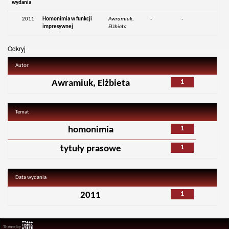
wydania
2011
Homonimia w funkcji
Awramiuk,
-
-
impresywnej
Elżbieta
Odkryj
Autor
1
Awramiuk, Elżbieta
Temat
1
homonimia
1
tytuły prasowe
Data wydania
1
2011
Theme by