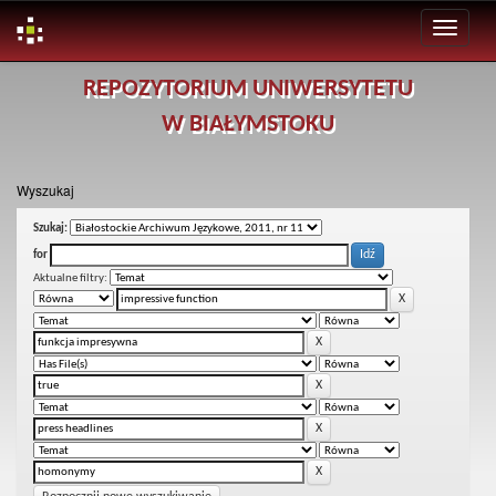
Skip
REPOZYTORIUM UNIWERSYTETU
navigation
W BIAŁYMSTOKU
Wyszukaj
Szukaj:
for
Aktualne filtry: