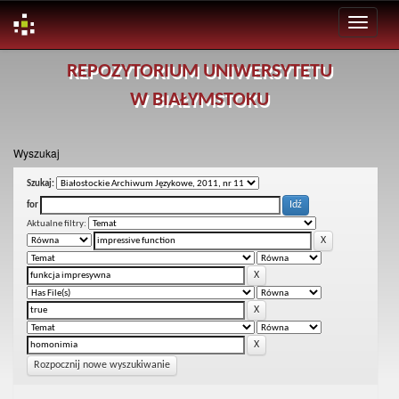
Skip
REPOZYTORIUM UNIWERSYTETU
navigation
W BIAŁYMSTOKU
Wyszukaj
Szukaj:
for
Aktualne filtry:
Rozpocznij nowe wyszukiwanie