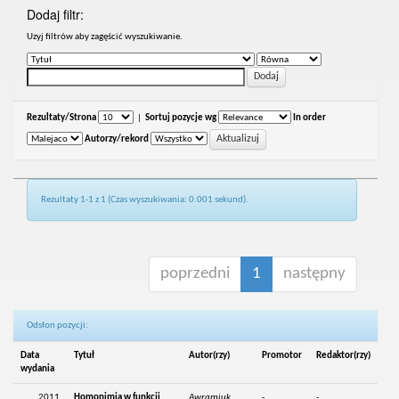
Dodaj filtr:
Uzyj filtrów aby zagęścić wyszukiwanie.
Rezultaty/Strona
|
Sortuj pozycje wg
In order
Autorzy/rekord
Rezultaty 1-1 z 1 (Czas wyszukiwania: 0.001 sekund).
poprzedni
1
następny
Odsłon pozycji:
Data
Tytuł
Autor(rzy)
Promotor
Redaktor(rzy)
wydania
2011
Homonimia w funkcji
Awramiuk,
-
-