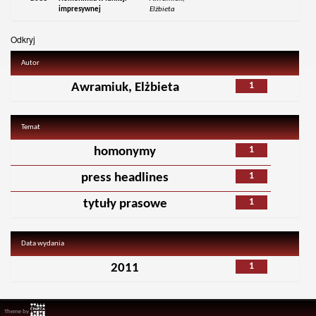
impresywnej
Elżbieta
Odkryj
Autor
1
Awramiuk, Elżbieta
Temat
1
homonymy
1
press headlines
1
tytuły prasowe
Data wydania
1
2011
Theme by