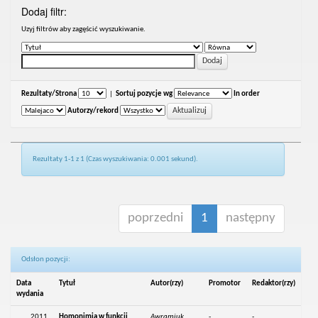
Dodaj filtr:
Uzyj filtrów aby zagęścić wyszukiwanie.
Rezultaty/Strona
|
Sortuj pozycje wg
In order
Autorzy/rekord
Rezultaty 1-1 z 1 (Czas wyszukiwania: 0.001 sekund).
poprzedni
1
następny
Odsłon pozycji:
Data
Tytuł
Autor(rzy)
Promotor
Redaktor(rzy)
wydania
2011
Homonimia w funkcji
Awramiuk,
-
-