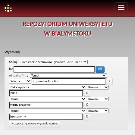
Skip
REPOZYTORIUM UNIWERSYTETU
navigation
W BIAŁYMSTOKU
Wyszukaj
Szukaj:
for
Aktualne filtry:
Rozpocznij nowe wyszukiwanie