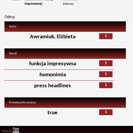
impresywnej
Elżbieta
Odkryj
Autor
1
Awramiuk, Elżbieta
Temat
1
funkcja impresywna
1
homonimia
1
press headlines
Posiada pliki pozycji
1
true
Theme by