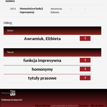
wydania
2011
Homonimia w funkcji
Awramiuk,
-
-
impresywnej
Elżbieta
Odkryj
Autor
1
Awramiuk, Elżbieta
Temat
1
funkcja impresywna
1
homonymy
1
tytuły prasowe
Theme by
Deklaracja dostępności
DSpace Software
Prawa Autorskie © 2002-2017
Duraspace
-
Zgłoś problem