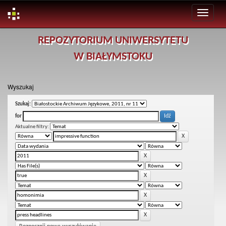
Skip
REPOZYTORIUM UNIWERSYTETU
navigation
W BIAŁYMSTOKU
Wyszukaj
Szukaj:
for
Aktualne filtry: