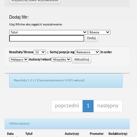
Rozpocznij nowe wyszukiwanie
Dodaj filtr:
Uzyj filtrów aby zagęścić wyszukiwanie.
Rezultaty/Strona
|
Sortuj pozycje wg
In order
Autorzy/rekord
Rezultaty 1-1 z 1 (Czas wyszukiwania: 0.001 sekund).
poprzedni
1
następny
Odsłon pozycji:
Data
Tytuł
Autor(rzy)
Promotor
Redaktor(rzy)