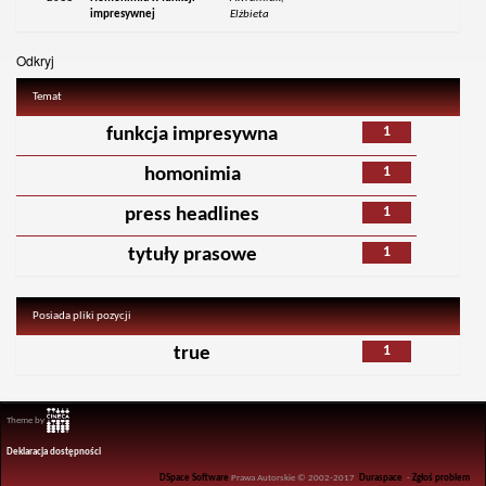
impresywnej
Elżbieta
Odkryj
Temat
1
funkcja impresywna
1
homonimia
1
press headlines
1
tytuły prasowe
Posiada pliki pozycji
1
true
Theme by
Deklaracja dostępności
DSpace Software
Prawa Autorskie © 2002-2017
Duraspace
-
Zgłoś problem