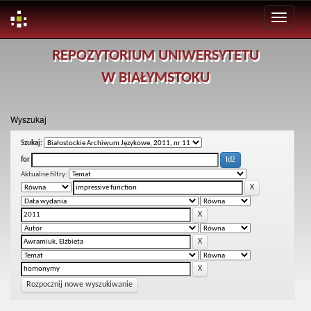
Skip
REPOZYTORIUM UNIWERSYTETU
navigation
W BIAŁYMSTOKU
Wyszukaj
Szukaj:
for
Aktualne filtry:
Rozpocznij nowe wyszukiwanie