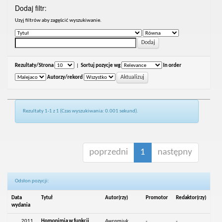
Dodaj filtr:
Uzyj filtrów aby zagęścić wyszukiwanie.
Rezultaty/Strona
|
Sortuj pozycje wg
In order
Autorzy/rekord
Rezultaty 1-1 z 1 (Czas wyszukiwania: 0.001 sekund).
poprzedni
1
następny
Odsłon pozycji:
Data
Tytuł
Autor(rzy)
Promotor
Redaktor(rzy)
wydania
2011
Homonimia w funkcji
Awramiuk,
-
-