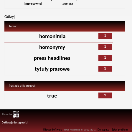
impresywnej
Elżbieta
Odkryj
Temat
1
homonimia
1
homonymy
1
press headlines
1
tytuły prasowe
Posiada pliki pozycji
1
true
Theme by
Deklaracja dostępności
DSpace Software
Prawa Autorskie © 2002-2017
Duraspace
-
Zgłoś problem