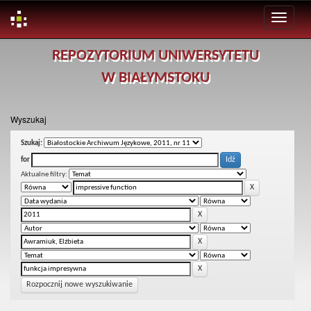
Skip
REPOZYTORIUM UNIWERSYTETU
navigation
W BIAŁYMSTOKU
Wyszukaj
Szukaj:
for
Aktualne filtry:
Rozpocznij nowe wyszukiwanie