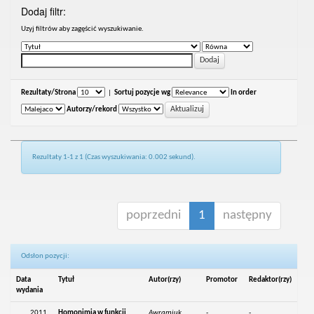
Dodaj filtr:
Uzyj filtrów aby zagęścić wyszukiwanie.
Rezultaty/Strona
|
Sortuj pozycje wg
In order
Autorzy/rekord
Rezultaty 1-1 z 1 (Czas wyszukiwania: 0.002 sekund).
poprzedni
1
następny
Odsłon pozycji:
Data
Tytuł
Autor(rzy)
Promotor
Redaktor(rzy)
wydania
2011
Homonimia w funkcji
Awramiuk,
-
-