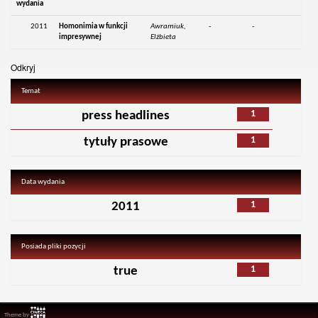
wydania
2011
Homonimia w funkcji
Awramiuk,
-
-
impresywnej
Elżbieta
Odkryj
Temat
1
press headlines
1
tytuły prasowe
Data wydania
1
2011
Posiada pliki pozycji
1
true
Theme by