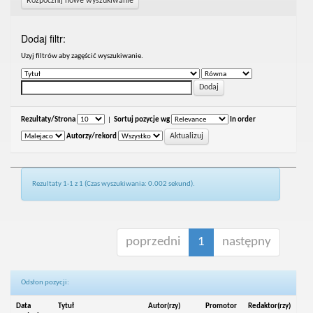
Rozpocznij nowe wyszukiwanie
Dodaj filtr:
Uzyj filtrów aby zagęścić wyszukiwanie.
Rezultaty/Strona
|
Sortuj pozycje wg
In order
Autorzy/rekord
Rezultaty 1-1 z 1 (Czas wyszukiwania: 0.002 sekund).
poprzedni
1
następny
Odsłon pozycji:
Data
Tytuł
Autor(rzy)
Promotor
Redaktor(rzy)