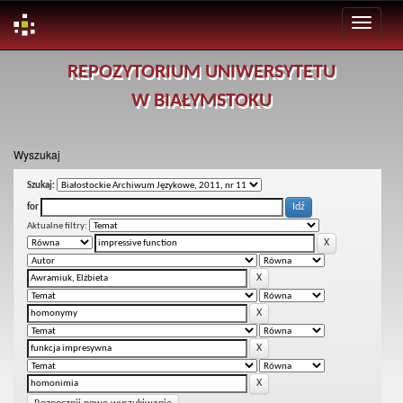
Skip
REPOZYTORIUM UNIWERSYTETU
navigation
W BIAŁYMSTOKU
Wyszukaj
Szukaj:
for
Aktualne filtry: