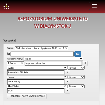
Skip
REPOZYTORIUM UNIWERSYTETU
navigation
W BIAŁYMSTOKU
Wyszukaj
Szukaj:
for
Aktualne filtry:
Rozpocznij nowe wyszukiwanie