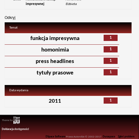
impresywnej
Elżbieta
Odkryj
Temat
1
funkcja impresywna
1
homonimia
1
press headlines
1
tytuły prasowe
Data wydania
1
2011
Theme by
Deklaracja dostępności
DSpace Software
Prawa Autorskie © 2002-2017
Duraspace
-
Zgłoś problem