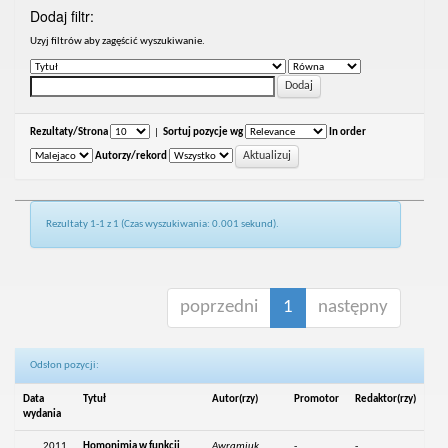
Dodaj filtr:
Uzyj filtrów aby zagęścić wyszukiwanie.
Rezultaty/Strona
|
Sortuj pozycje wg
In order
Autorzy/rekord
Rezultaty 1-1 z 1 (Czas wyszukiwania: 0.001 sekund).
poprzedni
1
następny
Odsłon pozycji:
Data
Tytuł
Autor(rzy)
Promotor
Redaktor(rzy)
wydania
2011
Homonimia w funkcji
Awramiuk,
-
-