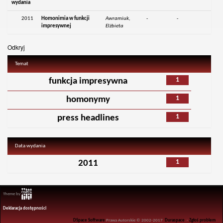
wydania
2011
Homonimia w funkcji
Awramiuk,
-
-
impresywnej
Elżbieta
Odkryj
Temat
1
funkcja impresywna
1
homonymy
1
press headlines
Data wydania
1
2011
Theme by
Deklaracja dostępności
DSpace Software
Prawa Autorskie © 2002-2017
Duraspace
-
Zgłoś problem