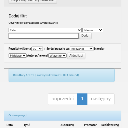
Rozpocznij nowe wyszukiwanie
Dodaj filtr:
Uzyj filtrów aby zagęścić wyszukiwanie.
Rezultaty/Strona
|
Sortuj pozycje wg
In order
Autorzy/rekord
Rezultaty 1-1 z 1 (Czas wyszukiwania: 0.001 sekund).
poprzedni
1
następny
Odsłon pozycji:
Data
Tytuł
Autor(rzy)
Promotor
Redaktor(rzy)