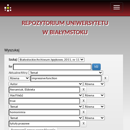
Skip
REPOZYTORIUM UNIWERSYTETU
navigation
W BIAŁYMSTOKU
Wyszukaj
Szukaj:
for
Aktualne filtry: