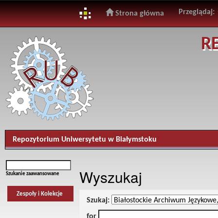
Przeglądaj:
Strona główna
Skip
R
navigation
Repozytorium Uniwersytetu w Białymstoku
Wyszukaj
Szukanie zaawansowane
Zespoły i Kolekcje
Szukaj:
for