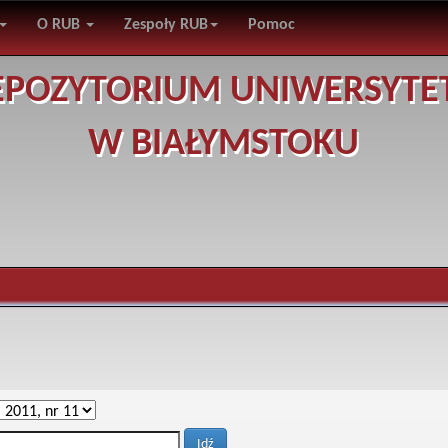
O RUB
Zespoły RUB
Pomoc
EPOZYTORIUM UNIWERSYTE
W BIAŁYMSTOKU