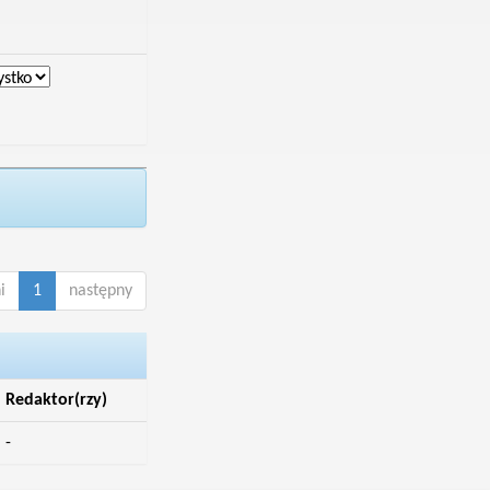
i
1
następny
Redaktor(rzy)
-