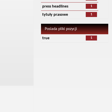
1
press headlines
1
tytuły prasowe
Posiada pliki pozycji
1
true