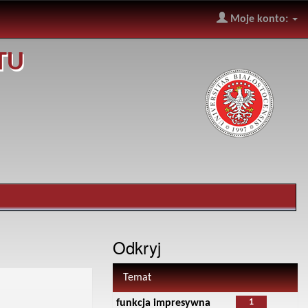
Moje konto:
TU
Odkryj
Temat
1
funkcja impresywna