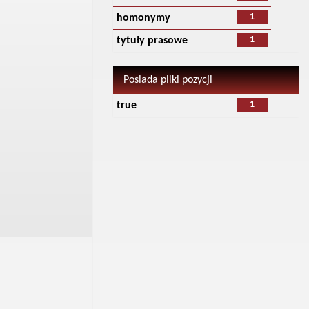
1
homonymy
1
tytuły prasowe
Posiada pliki pozycji
1
true