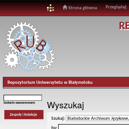
Przeglądaj:
Strona główna
Skip
R
navigation
Repozytorium Uniwersytetu w Białymstoku
Wyszukaj
Szukanie zaawansowane
Zespoły i Kolekcje
Szukaj:
for