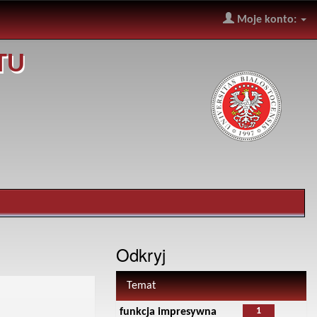
Moje konto:
TU
Odkryj
Temat
1
funkcja impresywna