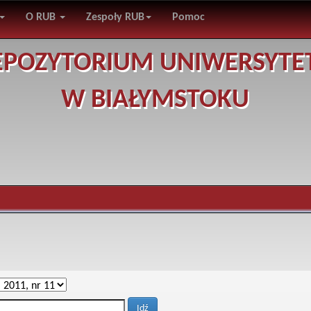
O RUB
Zespoły RUB
Pomoc
EPOZYTORIUM UNIWERSYTE
W BIAŁYMSTOKU