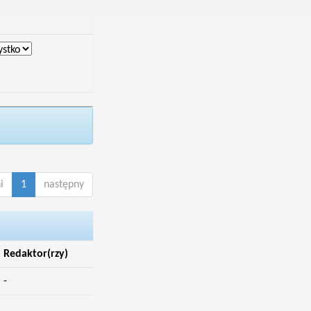
i
1
następny
Redaktor(rzy)
-