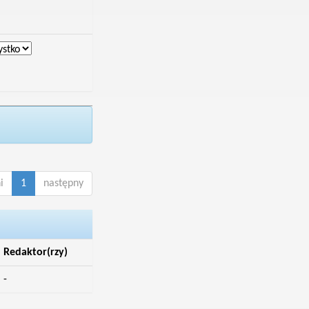
i
1
następny
Redaktor(rzy)
-