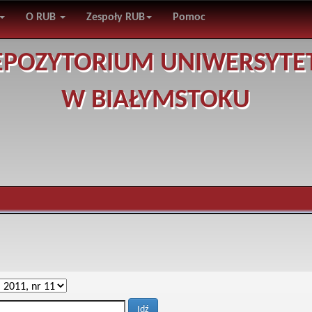
O RUB
Zespoły RUB
Pomoc
EPOZYTORIUM UNIWERSYTE
W BIAŁYMSTOKU