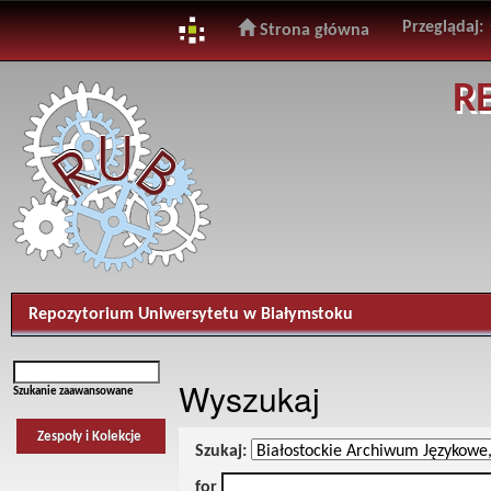
Przeglądaj:
Strona główna
Skip
R
navigation
Repozytorium Uniwersytetu w Białymstoku
Wyszukaj
Szukanie zaawansowane
Zespoły i Kolekcje
Szukaj:
for