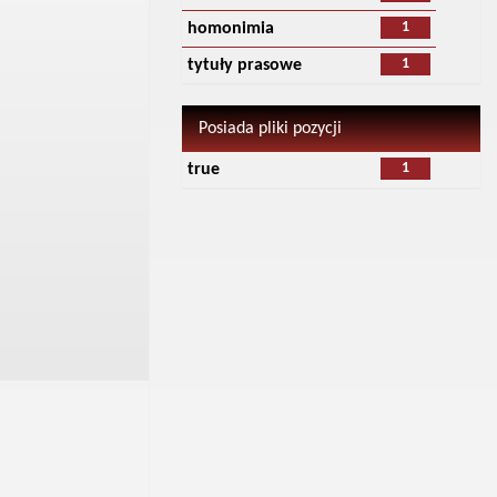
1
homonimia
1
tytuły prasowe
Posiada pliki pozycji
1
true