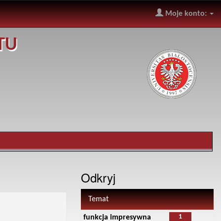
Moje konto:
TU
Odkryj
Temat
1
funkcja impresywna