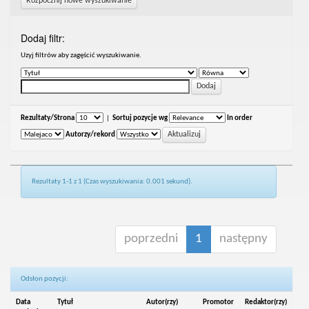
Rozpocznij nowe wyszukiwanie
Dodaj filtr:
Uzyj filtrów aby zagęścić wyszukiwanie.
Rezultaty/Strona
|
Sortuj pozycje wg
In order
Autorzy/rekord
Rezultaty 1-1 z 1 (Czas wyszukiwania: 0.001 sekund).
poprzedni
1
następny
Odsłon pozycji:
Data
Tytuł
Autor(rzy)
Promotor
Redaktor(rzy)