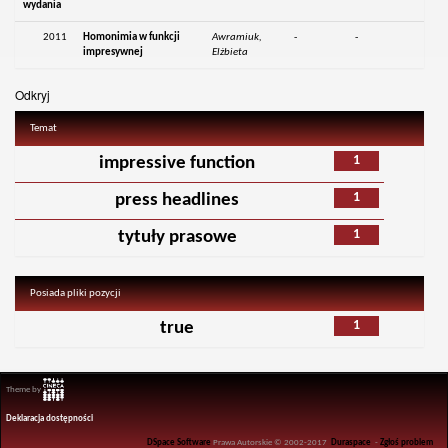
wydania
2011
Homonimia w funkcji
Awramiuk,
-
-
impresywnej
Elżbieta
Odkryj
Temat
1
impressive function
1
press headlines
1
tytuły prasowe
Posiada pliki pozycji
1
true
Theme by
Deklaracja dostępności
DSpace Software
Prawa Autorskie © 2002-2017
Duraspace
-
Zgłoś problem