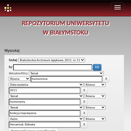
Skip
REPOZYTORIUM UNIWERSYTETU
navigation
W BIAŁYMSTOKU
Wyszukaj
Szukaj:
for
Aktualne filtry: