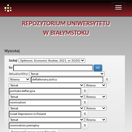
Skip
REPOZYTORIUM UNIWERSYTETU
navigation
W BIAŁYMSTOKU
Wyszukaj
Szukaj:
for
Aktualne filtry: