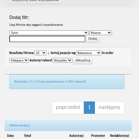
Rozpocznij nowe wyszukiwanie
Dodaj filtr:
Uzyj filtrów aby zagęścić wyszukiwanie.
Rezultaty/Strona
|
Sortuj pozycje wg
In order
Autorzy/rekord
Rezultaty 1-1 z 1 (Czas wyszukiwania: 0.001 sekund).
poprzedni
1
następny
Odsłon pozycji:
Data
Tytuł
Autor(rzy)
Promotor
Redaktor(rzy)