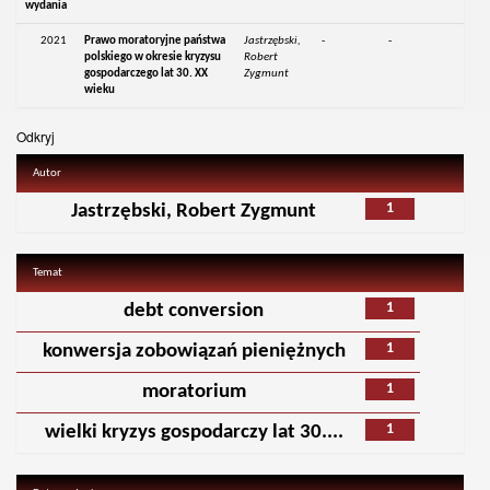
wydania
2021
Prawo moratoryjne państwa
Jastrzębski,
-
-
polskiego w okresie kryzysu
Robert
gospodarczego lat 30. XX
Zygmunt
wieku
Odkryj
Autor
1
Jastrzębski, Robert Zygmunt
Temat
1
debt conversion
1
konwersja zobowiązań pieniężnych
1
moratorium
1
wielki kryzys gospodarczy lat 30....