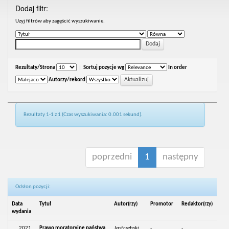
Dodaj filtr:
Uzyj filtrów aby zagęścić wyszukiwanie.
Rezultaty/Strona
|
Sortuj pozycje wg
In order
Autorzy/rekord
Rezultaty 1-1 z 1 (Czas wyszukiwania: 0.001 sekund).
poprzedni
1
następny
Odsłon pozycji:
Data
Tytuł
Autor(rzy)
Promotor
Redaktor(rzy)
wydania
2021
Prawo moratoryjne państwa
Jastrzębski,
-
-