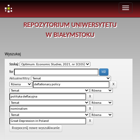
Skip
REPOZYTORIUM UNIWERSYTETU
navigation
W BIAŁYMSTOKU
Wyszukaj
Szukaj:
for
Aktualne filtry:
Rozpocznij nowe wyszukiwanie