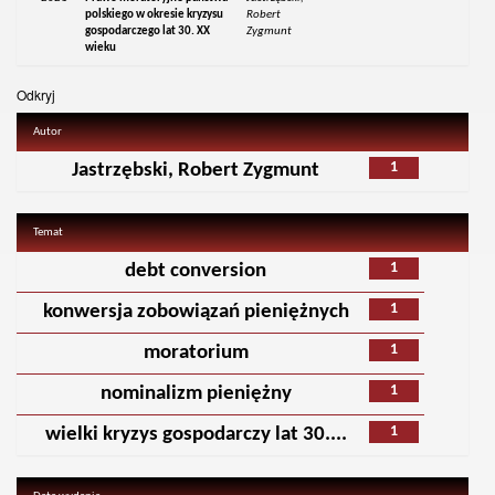
polskiego w okresie kryzysu
Robert
gospodarczego lat 30. XX
Zygmunt
wieku
Odkryj
Autor
1
Jastrzębski, Robert Zygmunt
Temat
1
debt conversion
1
konwersja zobowiązań pieniężnych
1
moratorium
1
nominalizm pieniężny
1
wielki kryzys gospodarczy lat 30....