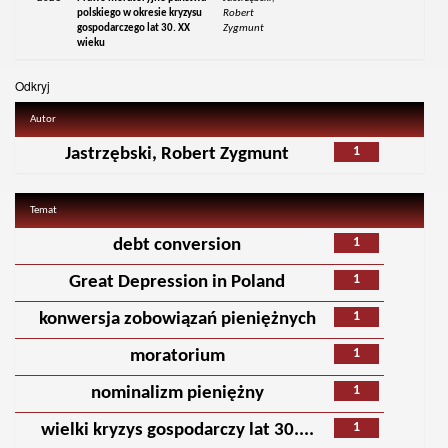
polskiego w okresie kryzysu
Robert
gospodarczego lat 30. XX
Zygmunt
wieku
Odkryj
Autor
1
Jastrzębski, Robert Zygmunt
Temat
1
debt conversion
1
Great Depression in Poland
1
konwersja zobowiązań pieniężnych
1
moratorium
1
nominalizm pieniężny
1
wielki kryzys gospodarczy lat 30....