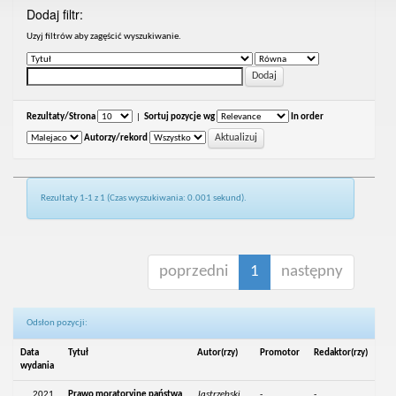
Dodaj filtr:
Uzyj filtrów aby zagęścić wyszukiwanie.
Rezultaty/Strona
|
Sortuj pozycje wg
In order
Autorzy/rekord
Rezultaty 1-1 z 1 (Czas wyszukiwania: 0.001 sekund).
poprzedni
1
następny
Odsłon pozycji:
Data
Tytuł
Autor(rzy)
Promotor
Redaktor(rzy)
wydania
2021
Prawo moratoryjne państwa
Jastrzębski,
-
-