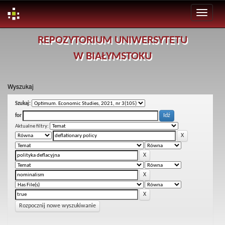
Skip
REPOZYTORIUM UNIWERSYTETU
navigation
W BIAŁYMSTOKU
Wyszukaj
Szukaj:
for
Aktualne filtry:
Rozpocznij nowe wyszukiwanie