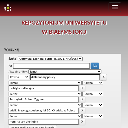
Skip
REPOZYTORIUM UNIWERSYTETU
navigation
W BIAŁYMSTOKU
Wyszukaj
Szukaj:
for
Aktualne filtry: