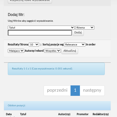
Rozpocznij nowe wyszukiwanie
Dodaj filtr:
Uzyj filtrów aby zagęścić wyszukiwanie.
Rezultaty/Strona
|
Sortuj pozycje wg
In order
Autorzy/rekord
Rezultaty 1-1 z 1 (Czas wyszukiwania: 0.001 sekund).
poprzedni
1
następny
Odsłon pozycji:
Data
Tytuł
Autor(rzy)
Promotor
Redaktor(rzy)