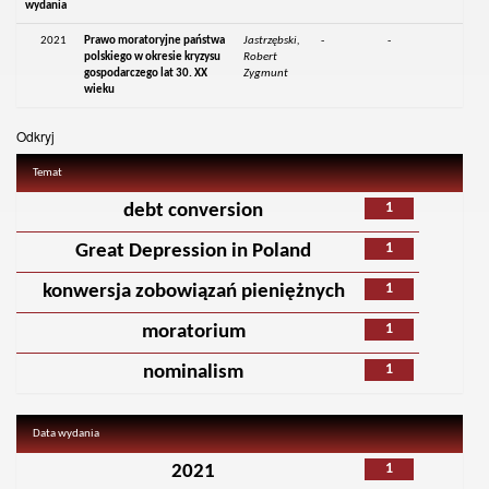
wydania
2021
Prawo moratoryjne państwa
Jastrzębski,
-
-
polskiego w okresie kryzysu
Robert
gospodarczego lat 30. XX
Zygmunt
wieku
Odkryj
Temat
1
debt conversion
1
Great Depression in Poland
1
konwersja zobowiązań pieniężnych
1
moratorium
1
nominalism
Data wydania
1
2021