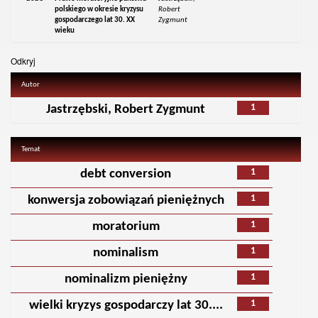
polskiego w okresie kryzysu
Robert
gospodarczego lat 30. XX
Zygmunt
wieku
Odkryj
Autor
1
Jastrzębski, Robert Zygmunt
Temat
1
debt conversion
1
konwersja zobowiązań pieniężnych
1
moratorium
1
nominalism
1
nominalizm pieniężny
1
wielki kryzys gospodarczy lat 30....