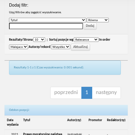
Dodaj filtr:
Uzyj filtrów aby zagęścić wyszukiwanie.
Rezultaty/Strona
|
Sortuj pozycje wg
In order
Autorzy/rekord
Rezultaty 1-1 z 1 (Czas wyszukiwania: 0.001 sekund).
poprzedni
1
następny
Odsłon pozycji:
Data
Tytuł
Autor(rzy)
Promotor
Redaktor(rzy)
wydania
2021
Prawo moratoryjne państwa
Jastrzębski,
-
-