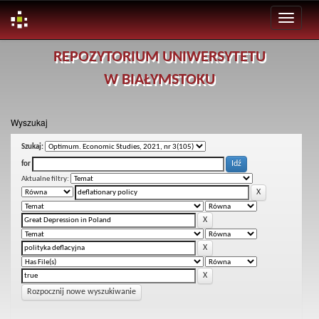
Skip
REPOZYTORIUM UNIWERSYTETU
navigation
W BIAŁYMSTOKU
Wyszukaj
Szukaj:
for
Aktualne filtry:
Rozpocznij nowe wyszukiwanie