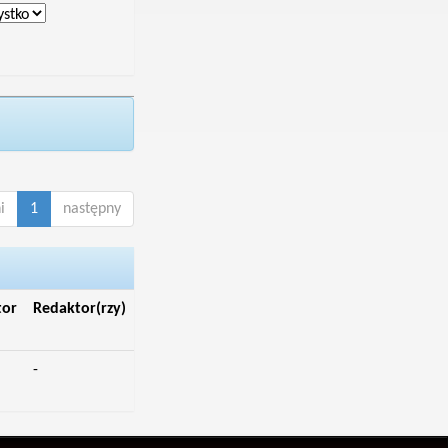
i
1
następny
tor
Redaktor(rzy)
-