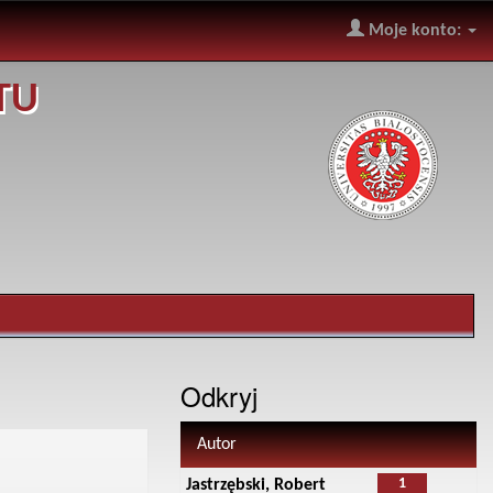
Moje konto:
TU
Odkryj
Autor
1
Jastrzębski, Robert