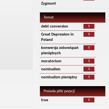
Zygmunt
Temat
1
debt conversion
1
Great Depression in
Poland
1
konwersja zobowiązań
pieniężnych
1
moratorium
1
nominalism
1
nominalizm pieniężny
Posiada pliki pozycji
1
true