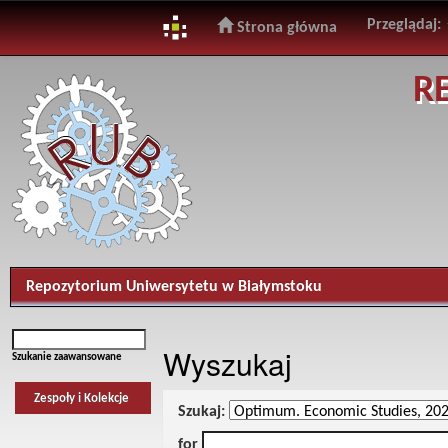
Przeglądaj:
Strona główna
Skip
R
navigation
Repozytorium Uniwersytetu w Białymstoku
Wyszukaj
Szukanie zaawansowane
Zespoły i Kolekcje
Szukaj:
for