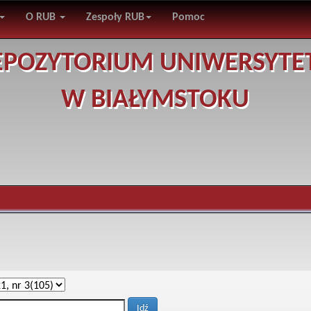
O RUB
Zespoły RUB
Pomoc
EPOZYTORIUM UNIWERSYTE
W BIAŁYMSTOKU