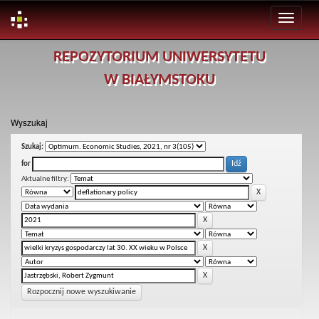
Skip
REPOZYTORIUM UNIWERSYTETU
navigation
W BIAŁYMSTOKU
Wyszukaj
Szukaj:
for
Aktualne filtry:
Rozpocznij nowe wyszukiwanie