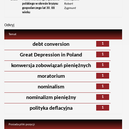
polskiego w okresie kryzysu
Robert
gospodarczego lat 30. XX
Zygmunt
wieku
Odkryj
Temat
1
debt conversion
1
Great Depression in Poland
1
konwersja zobowiązań pieniężnych
1
moratorium
1
nominalism
1
nominalizm pieniężny
1
polityka deflacyjna
Posiada pliki pozycji