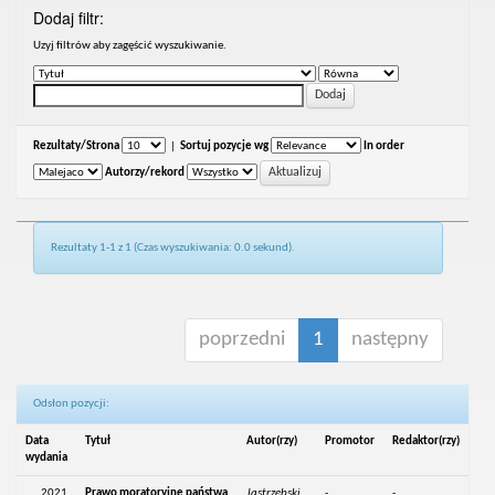
Dodaj filtr:
Uzyj filtrów aby zagęścić wyszukiwanie.
Rezultaty/Strona
|
Sortuj pozycje wg
In order
Autorzy/rekord
Rezultaty 1-1 z 1 (Czas wyszukiwania: 0.0 sekund).
poprzedni
1
następny
Odsłon pozycji:
Data
Tytuł
Autor(rzy)
Promotor
Redaktor(rzy)
wydania
2021
Prawo moratoryjne państwa
Jastrzębski,
-
-