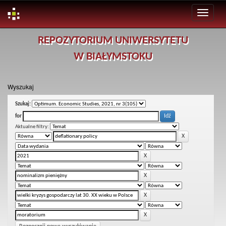
Skip
REPOZYTORIUM UNIWERSYTETU
navigation
W BIAŁYMSTOKU
Wyszukaj
Szukaj:
for
Aktualne filtry: