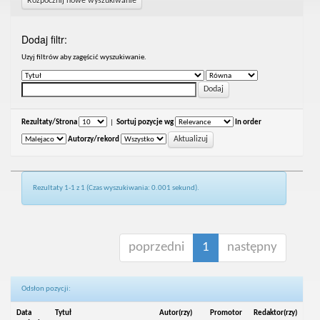
Rozpocznij nowe wyszukiwanie
Dodaj filtr:
Uzyj filtrów aby zagęścić wyszukiwanie.
Rezultaty/Strona
|
Sortuj pozycje wg
In order
Autorzy/rekord
Rezultaty 1-1 z 1 (Czas wyszukiwania: 0.001 sekund).
poprzedni
1
następny
Odsłon pozycji:
Data
Tytuł
Autor(rzy)
Promotor
Redaktor(rzy)