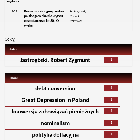
wydania
2021
Prawo moratoryjne państwa
Jastrzębski,
-
-
polskiego w okresie kryzysu
Robert
gospodarczego lat 30. XX
Zygmunt
wieku
Odkryj
Autor
1
Jastrzębski, Robert Zygmunt
Temat
1
debt conversion
1
Great Depression in Poland
1
konwersja zobowiązań pieniężnych
1
nominalism
1
polityka deflacyjna