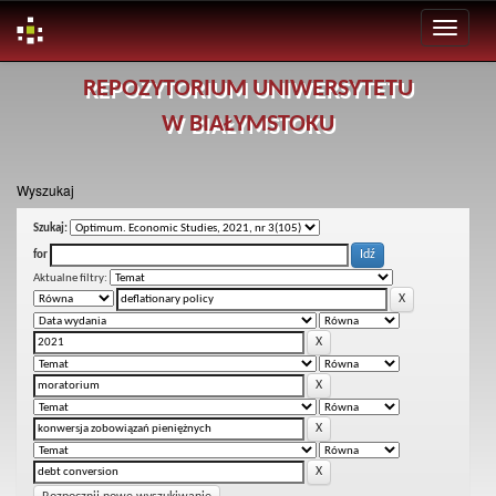
Skip
REPOZYTORIUM UNIWERSYTETU
navigation
W BIAŁYMSTOKU
Wyszukaj
Szukaj:
for
Aktualne filtry: