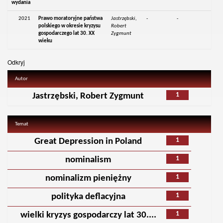
wydania
2021
Prawo moratoryjne państwa
Jastrzębski,
-
-
polskiego w okresie kryzysu
Robert
gospodarczego lat 30. XX
Zygmunt
wieku
Odkryj
Autor
1
Jastrzębski, Robert Zygmunt
Temat
1
Great Depression in Poland
1
nominalism
1
nominalizm pieniężny
1
polityka deflacyjna
1
wielki kryzys gospodarczy lat 30....