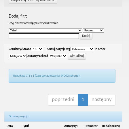
Rozpocznij nowe wyszukiwanie
Dodaj filtr:
Uzyj filtrów aby zagęścić wyszukiwanie.
Rezultaty/Strona
|
Sortuj pozycje wg
In order
Autorzy/rekord
Rezultaty 1-1 z 1 (Czas wyszukiwania: 0.002 sekund).
poprzedni
1
następny
Odsłon pozycji:
Data
Tytuł
Autor(rzy)
Promotor
Redaktor(rzy)