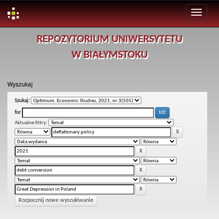
Skip
REPOZYTORIUM UNIWERSYTETU
navigation
W BIAŁYMSTOKU
Wyszukaj
Szukaj:
for
Aktualne filtry:
Rozpocznij nowe wyszukiwanie