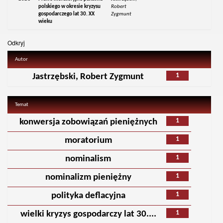
polskiego w okresie kryzysu
Robert
gospodarczego lat 30. XX
Zygmunt
wieku
Odkryj
Autor
1
Jastrzębski, Robert Zygmunt
Temat
1
konwersja zobowiązań pieniężnych
1
moratorium
1
nominalism
1
nominalizm pieniężny
1
polityka deflacyjna
1
wielki kryzys gospodarczy lat 30....