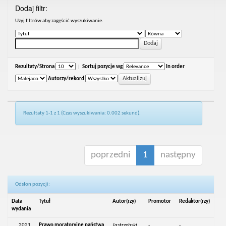
Dodaj filtr:
Uzyj filtrów aby zagęścić wyszukiwanie.
Rezultaty/Strona
|
Sortuj pozycje wg
In order
Autorzy/rekord
Rezultaty 1-1 z 1 (Czas wyszukiwania: 0.002 sekund).
poprzedni
1
następny
Odsłon pozycji:
Data
Tytuł
Autor(rzy)
Promotor
Redaktor(rzy)
wydania
2021
Prawo moratoryjne państwa
Jastrzębski,
-
-