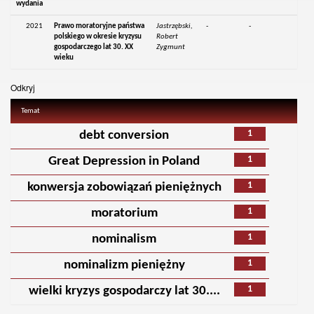
wydania
2021
Prawo moratoryjne państwa
Jastrzębski,
-
-
polskiego w okresie kryzysu
Robert
gospodarczego lat 30. XX
Zygmunt
wieku
Odkryj
Temat
1
debt conversion
1
Great Depression in Poland
1
konwersja zobowiązań pieniężnych
1
moratorium
1
nominalism
1
nominalizm pieniężny
1
wielki kryzys gospodarczy lat 30....