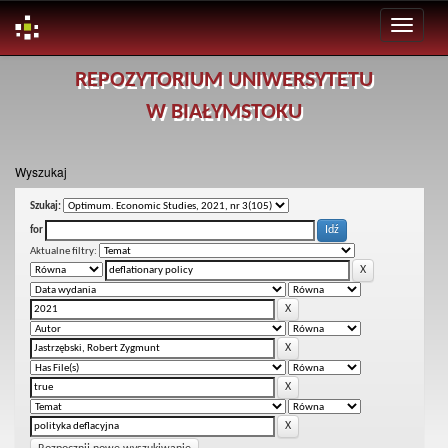
Skip
REPOZYTORIUM UNIWERSYTETU
navigation
W BIAŁYMSTOKU
Wyszukaj
Szukaj:
for
Aktualne filtry: