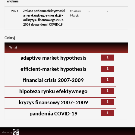
wydania
2021
Zmiana poziomu efektywności
Kołatka,
-
-
amerykańskiego rynku akcji –
Marek
od kryzysu finansowego 2007-
2009 do pandemii COVID-19
Odkryj
Temat
1
adaptive market hypothesis
1
efficient-market hypothesis
1
financial crisis 2007-2009
1
hipoteza rynku efektywnego
1
kryzys finansowy 2007- 2009
1
pandemia COVID-19
Theme by