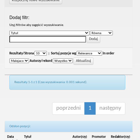
Rozpocznij nowe wyszukiwanie
Dodaj filtr:
Uzyj filtrów aby zagęścić wyszukiwanie.
Rezultaty/Strona
|
Sortuj pozycje wg
In order
Autorzy/rekord
Rezultaty 1-1 z 1 (Czas wyszukiwania: 0.001 sekund).
poprzedni
1
następny
Odsłon pozycji:
Data
Tytuł
Autor(rzy)
Promotor
Redaktor(rzy)