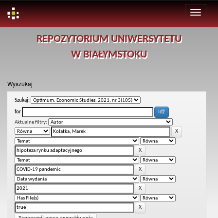
Skip
REPOZYTORIUM UNIWERSYTETU
navigation
W BIAŁYMSTOKU
Wyszukaj
Szukaj:
for
Aktualne filtry: