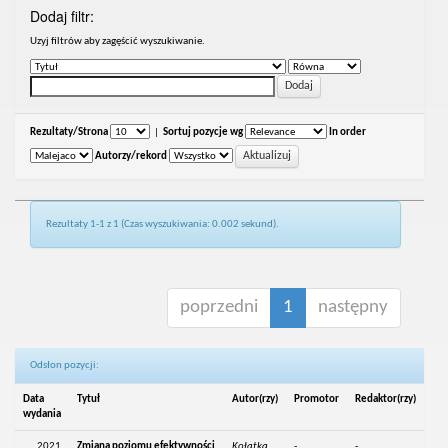
Dodaj filtr:
Uzyj filtrów aby zagęścić wyszukiwanie.
Rezultaty/Strona
|
Sortuj pozycje wg
In order
Autorzy/rekord
Rezultaty 1-1 z 1 (Czas wyszukiwania: 0.002 sekund).
poprzedni
1
następny
Odsłon pozycji:
Data
Tytuł
Autor(rzy)
Promotor
Redaktor(rzy)
wydania
2021
Zmiana poziomu efektywności
Kołatka,
-
-