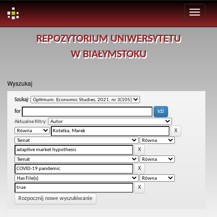
Skip
REPOZYTORIUM UNIWERSYTETU
navigation
W BIAŁYMSTOKU
Wyszukaj
Szukaj:
for
Aktualne filtry:
Rozpocznij nowe wyszukiwanie