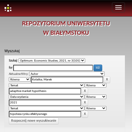
Skip
REPOZYTORIUM UNIWERSYTETU
navigation
W BIAŁYMSTOKU
Wyszukaj
Szukaj:
for
Aktualne filtry:
Rozpocznij nowe wyszukiwanie