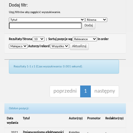
Dodaj filtr:
Uzyj filtrów aby zagęścić wyszukiwanie.
Rezultaty/Strona
|
Sortuj pozycje wg
In order
Autorzy/rekord
Rezultaty 1-1 z 1 (Czas wyszukiwania: 0.001 sekund).
poprzedni
1
następny
Odsłon pozycji:
Data
Tytuł
Autor(rzy)
Promotor
Redaktor(rzy)
wydania
2021
Zmiana poziomu efektywności
Kołatka,
-
-