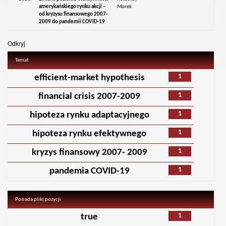
amerykańskiego rynku akcji –
Marek
od kryzysu finansowego 2007-
2009 do pandemii COVID-19
Odkryj
Temat
1
efficient-market hypothesis
1
financial crisis 2007-2009
1
hipoteza rynku adaptacyjnego
1
hipoteza rynku efektywnego
1
kryzys finansowy 2007- 2009
1
pandemia COVID-19
Posiada pliki pozycji
1
true