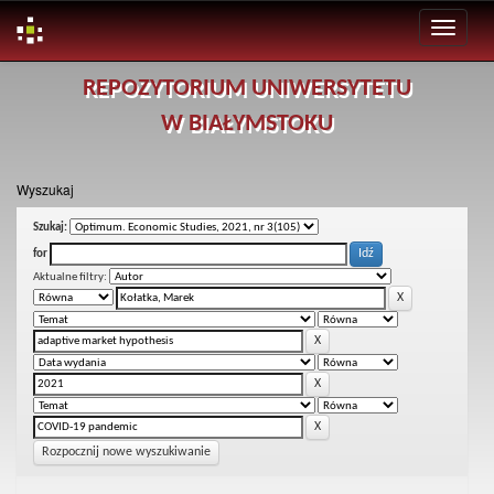
Skip
REPOZYTORIUM UNIWERSYTETU
navigation
W BIAŁYMSTOKU
Wyszukaj
Szukaj:
for
Aktualne filtry:
Rozpocznij nowe wyszukiwanie