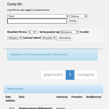
Dodaj filtr:
Uzyj filtrów aby zagęścić wyszukiwanie.
Rezultaty/Strona
|
Sortuj pozycje wg
In order
Autorzy/rekord
Rezultaty 1-1 z 1 (Czas wyszukiwania: 0.001 sekund).
poprzedni
1
następny
Odsłon pozycji:
Data
Tytuł
Autor(rzy)
Promotor
Redaktor(rzy)
wydania
2021
Zmiana poziomu efektywności
Kołatka,
-
-