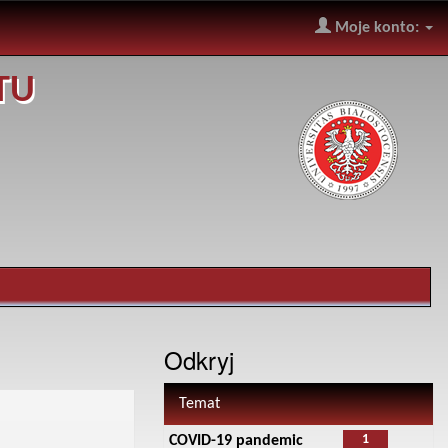
Moje konto:
TU
Odkryj
Temat
1
COVID-19 pandemic