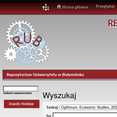
Przeglądaj:
Strona główna
Skip
R
navigation
Repozytorium Uniwersytetu w Białymstoku
Wyszukaj
Szukanie zaawansowane
Zespoły i Kolekcje
Szukaj:
for