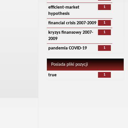
1
efficient-market
hypothesis
1
financial crisis 2007-2009
1
kryzys finansowy 2007-
2009
1
pandemia COVID-19
Posiada pliki pozycji
1
true