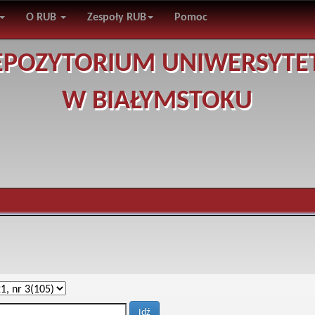
O RUB
Zespoły RUB
Pomoc
EPOZYTORIUM UNIWERSYTE
W BIAŁYMSTOKU