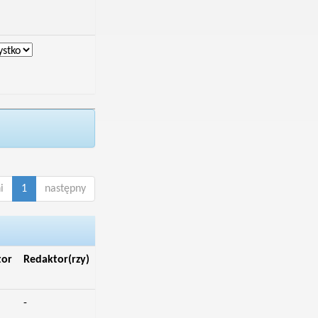
i
1
następny
tor
Redaktor(rzy)
-