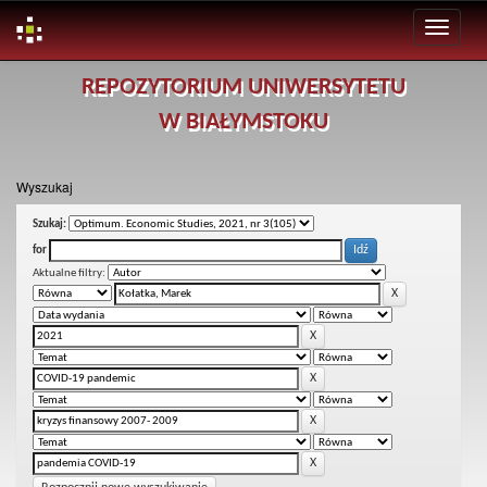
Skip
REPOZYTORIUM UNIWERSYTETU
navigation
W BIAŁYMSTOKU
Wyszukaj
Szukaj:
for
Aktualne filtry: