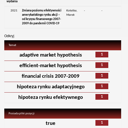
wydania
2021
Zmiana poziomu efektywności
Kołatka,
-
-
amerykańskiego rynku akcji –
Marek
od kryzysu finansowego 2007-
2009 do pandemii COVID-19
Odkryj
Temat
1
adaptive market hypothesis
1
efficient-market hypothesis
1
financial crisis 2007-2009
1
hipoteza rynku adaptacyjnego
1
hipoteza rynku efektywnego
Posiada pliki pozycji
1
true