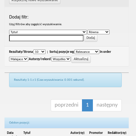
Rozpocznij nowe wyszukiwanie
Dodaj filtr:
Uzyj filtrów aby zagęścić wyszukiwanie.
Rezultaty/Strona
|
Sortuj pozycje wg
In order
Autorzy/rekord
Rezultaty 1-1 z 1 (Czas wyszukiwania: 0.001 sekund).
poprzedni
1
następny
Odsłon pozycji:
Data
Tytuł
Autor(rzy)
Promotor
Redaktor(rzy)