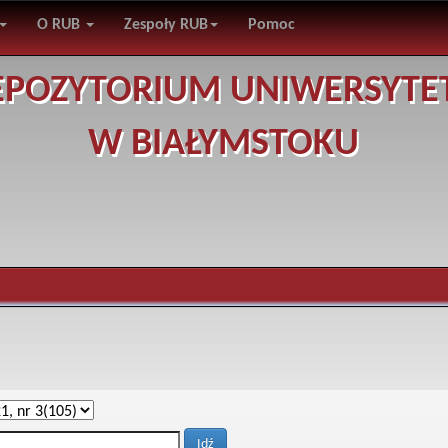
O RUB
Zespoły RUB
Pomoc
EPOZYTORIUM UNIWERSYTE
W BIAŁYMSTOKU