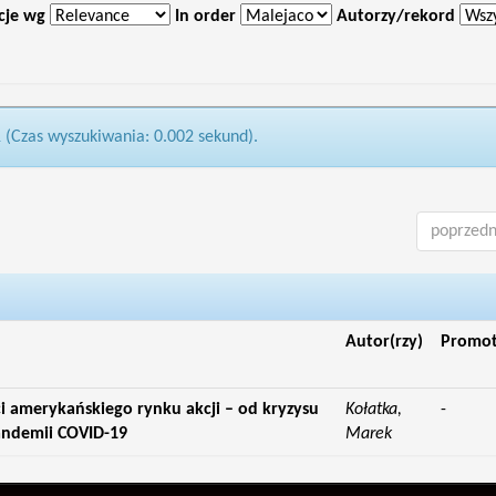
cje wg
In order
Autorzy/rekord
1 (Czas wyszukiwania: 0.002 sekund).
poprzedn
Autor(rzy)
Promo
 amerykańskiego rynku akcji – od kryzysu
Kołatka,
-
andemii COVID-19
Marek