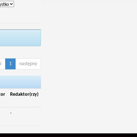
i
1
następny
tor
Redaktor(rzy)
-