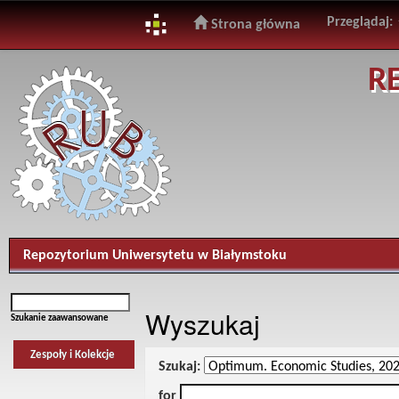
Przeglądaj:
Strona główna
Skip
R
navigation
Repozytorium Uniwersytetu w Białymstoku
Wyszukaj
Szukanie zaawansowane
Zespoły i Kolekcje
Szukaj:
for