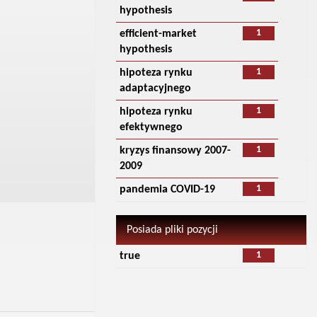
hypothesis
1
efficient-market
hypothesis
1
hipoteza rynku
adaptacyjnego
1
hipoteza rynku
efektywnego
1
kryzys finansowy 2007-
2009
1
pandemia COVID-19
Posiada pliki pozycji
1
true