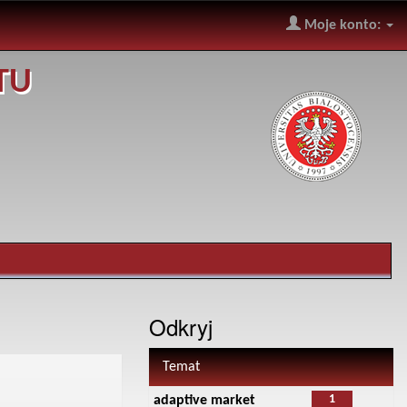
Moje konto:
TU
Odkryj
Temat
1
adaptive market