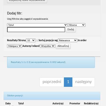
Rozpocznij nowe wyszukiwanie
Dodaj filtr:
Uzyj filtrów aby zagęścić wyszukiwanie.
Rezultaty/Strona
|
Sortuj pozycje wg
In order
Autorzy/rekord
Rezultaty 1-1 z 1 (Czas wyszukiwania: 0.002 sekund).
poprzedni
1
następny
Odsłon pozycji:
Data
Tytuł
Autor(rzy)
Promotor
Redaktor(rzy)