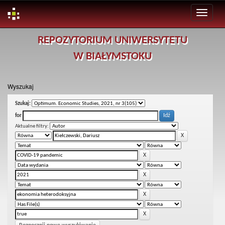
Skip
REPOZYTORIUM UNIWERSYTETU
navigation
W BIAŁYMSTOKU
Wyszukaj
Szukaj:
for
Aktualne filtry: