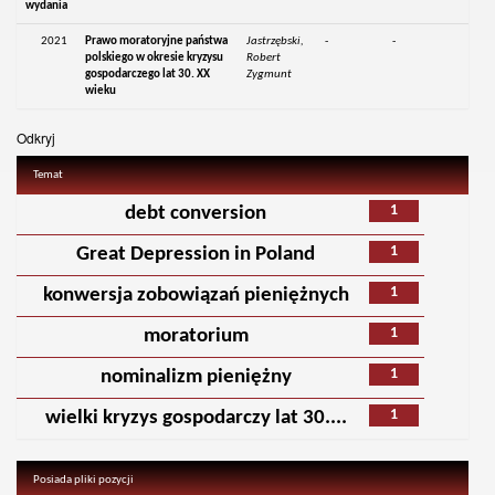
wydania
2021
Prawo moratoryjne państwa
Jastrzębski,
-
-
polskiego w okresie kryzysu
Robert
gospodarczego lat 30. XX
Zygmunt
wieku
Odkryj
Temat
1
debt conversion
1
Great Depression in Poland
1
konwersja zobowiązań pieniężnych
1
moratorium
1
nominalizm pieniężny
1
wielki kryzys gospodarczy lat 30....
Posiada pliki pozycji