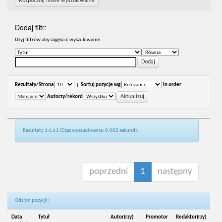
Rozpocznij nowe wyszukiwanie
Dodaj filtr:
Uzyj filtrów aby zagęścić wyszukiwanie.
Rezultaty/Strona
|
Sortuj pozycje wg
In order
Autorzy/rekord
Rezultaty 1-1 z 1 (Czas wyszukiwania: 0.002 sekund).
poprzedni
1
następny
Odsłon pozycji:
Data
Tytuł
Autor(rzy)
Promotor
Redaktor(rzy)