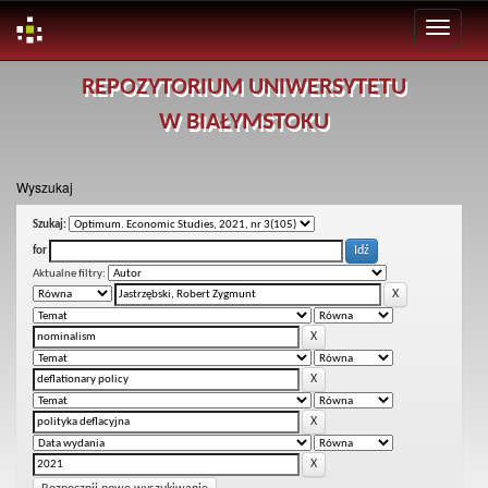
Skip
REPOZYTORIUM UNIWERSYTETU
navigation
W BIAŁYMSTOKU
Wyszukaj
Szukaj:
for
Aktualne filtry: