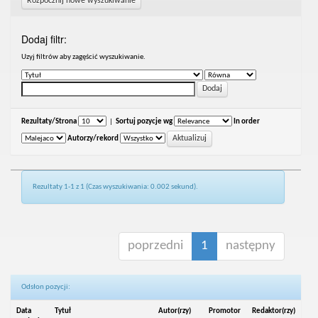
Rozpocznij nowe wyszukiwanie
Dodaj filtr:
Uzyj filtrów aby zagęścić wyszukiwanie.
Rezultaty/Strona
|
Sortuj pozycje wg
In order
Autorzy/rekord
Rezultaty 1-1 z 1 (Czas wyszukiwania: 0.002 sekund).
poprzedni
1
następny
Odsłon pozycji:
Data
Tytuł
Autor(rzy)
Promotor
Redaktor(rzy)