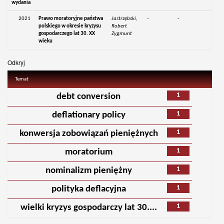
wydania
2021
Prawo moratoryjne państwa
Jastrzębski,
-
-
polskiego w okresie kryzysu
Robert
gospodarczego lat 30. XX
Zygmunt
wieku
Odkryj
Temat
1
debt conversion
1
deflationary policy
1
konwersja zobowiązań pieniężnych
1
moratorium
1
nominalizm pieniężny
1
polityka deflacyjna
1
wielki kryzys gospodarczy lat 30....