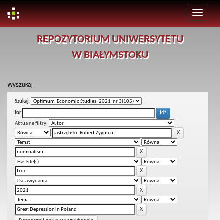
Skip
REPOZYTORIUM UNIWERSYTETU
navigation
W BIAŁYMSTOKU
Wyszukaj
Szukaj:
for
Aktualne filtry: