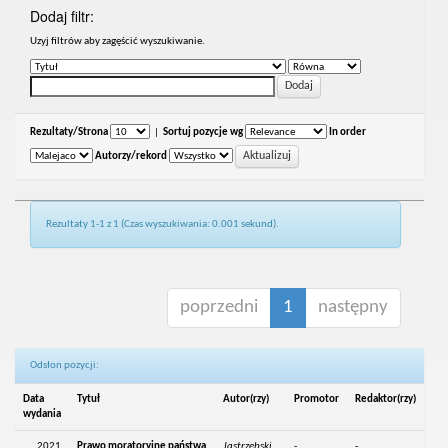
Dodaj filtr:
Uzyj filtrów aby zagęścić wyszukiwanie.
Rezultaty/Strona
|
Sortuj pozycje wg
In order
Autorzy/rekord
Rezultaty 1-1 z 1 (Czas wyszukiwania: 0.001 sekund).
poprzedni
1
następny
Odsłon pozycji:
Data
Tytuł
Autor(rzy)
Promotor
Redaktor(rzy)
wydania
2021
Prawo moratoryjne państwa
Jastrzębski,
-
-