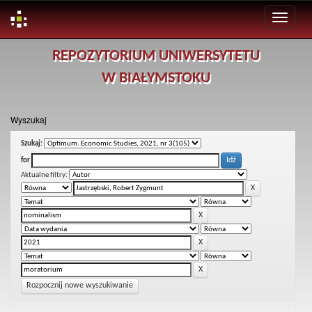
Skip
REPOZYTORIUM UNIWERSYTETU
navigation
W BIAŁYMSTOKU
Wyszukaj
Szukaj:
for
Aktualne filtry:
Rozpocznij nowe wyszukiwanie