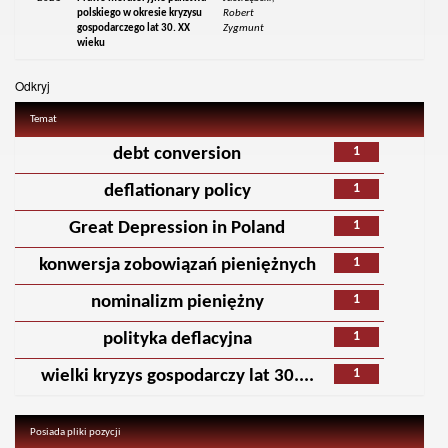
polskiego w okresie kryzysu
Robert
gospodarczego lat 30. XX
Zygmunt
wieku
Odkryj
Temat
1
debt conversion
1
deflationary policy
1
Great Depression in Poland
1
konwersja zobowiązań pieniężnych
1
nominalizm pieniężny
1
polityka deflacyjna
1
wielki kryzys gospodarczy lat 30....
Posiada pliki pozycji